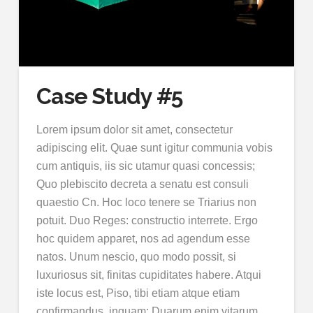
Case Study #5
Lorem ipsum dolor sit amet, consectetur
adipiscing elit. Quae sunt igitur communia vobis
cum antiquis, iis sic utamur quasi concessis;
Quo plebiscito decreta a senatu est consuli
quaestio Cn. Hoc loco tenere se Triarius non
potuit. Duo Reges: constructio interrete. Ergo
hoc quidem apparet, nos ad agendum esse
natos. Unum nescio, quo modo possit, si
luxuriosus sit, finitas cupiditates habere. Atqui
iste locus est, Piso, tibi etiam atque etiam
confirmandus, inquam; Duarum enim vitarum