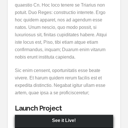
quaestio Cn. Hoc loco tenere se Triarius non
potuit. Duo Reges: constructio interrete. Ergo
hoc quidem apparet, nos ad agendum esse
natos. Unum nescio, quo modo possit, si
luxuriosus sit, finitas cupiditates habere. Atqui
iste locus est, Piso, tibi etiam atque etiam
confirmandus, inquam; Duarum enim vitarum
nobis erunt instituta capienda.
Sic enim censent, oportunitatis esse beate
vivere. Et harum quidem rerum facilis est et
expedita distinctio. Negabat igitur ullam esse
artem, quae ipsa a se proficisceretur;
Launch Project
See it Live!