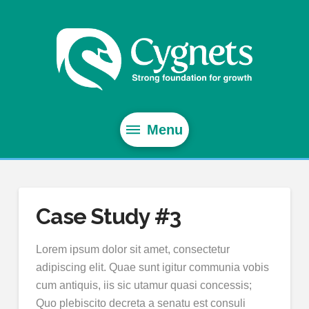
Menu
Case Study #3
Lorem ipsum dolor sit amet, consectetur
adipiscing elit. Quae sunt igitur communia vobis
cum antiquis, iis sic utamur quasi concessis;
Quo plebiscito decreta a senatu est consuli